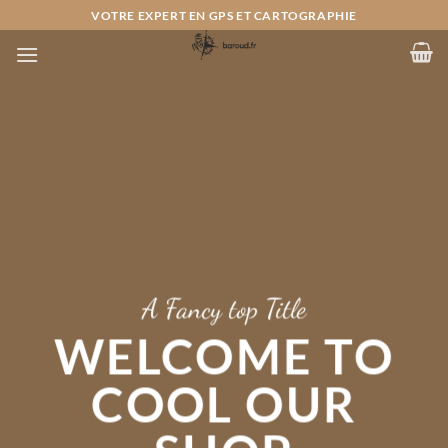
Passer
VOTRE EXPERT EN GPS ET CARTOGRAPHIE
au
contenu
A Fancy top Title
WELCOME TO
COOL OUR