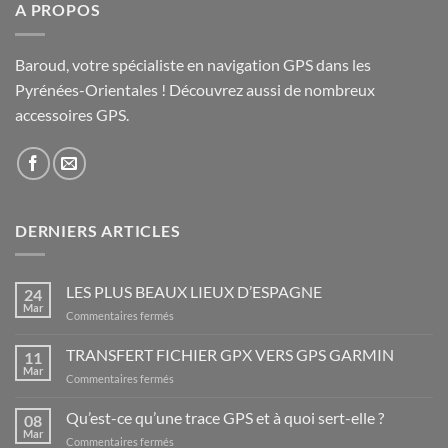
A PROPOS
Baroud, votre spécialiste en navigation GPS dans les
Pyrénées-Orientales ! Découvrez aussi de nombreux
accessoires GPS.
DERNIERS ARTICLES
LES PLUS BEAUX LIEUX D’ESPAGNE
24
Mar
sur
Commentaires fermés
LES
PLUS
TRANSFERT FICHIER GPX VERS GPS GARMIN
11
BEAUX
Mar
sur
Commentaires fermés
LIEUX
TRANSFERT
D’ESPAGNE
FICHIER
Qu’est-ce qu’une trace GPS et à quoi sert-elle ?
08
GPX
Mar
sur
Commentaires fermés
VERS