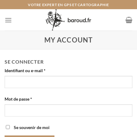
Passer
VOTRE EXPERT EN GPS ET CARTOGRAPHIE
au
contenu
MY ACCOUNT
SE CONNECTER
Obligatoire
Identifiant ou e-mail
*
Obligatoire
Mot de passe
*
Se souvenir de moi