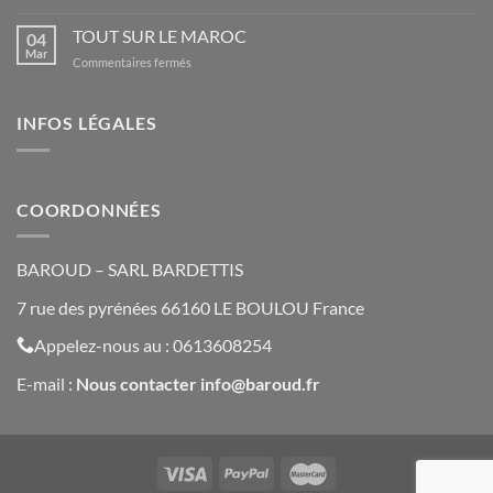
Qu’est-
GPS
ce
TOUT SUR LE MAROC
GARMIN
04
qu’une
Mar
sur
Commentaires fermés
trace
TOUT
GPS
SUR
et
LE
INFOS LÉGALES
à
MAROC
quoi
sert-
elle
?
COORDONNÉES
BAROUD – SARL BARDETTIS
7 rue des pyrénées 66160 LE BOULOU France
Appelez-nous au : 0613608254
E-mail :
Nous contacte
r
info@baroud.fr