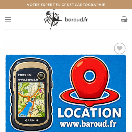
Passer
VOTRE EXPERT EN GPS ET CARTOGRAPHIE
au
contenu
Ajouter
à la liste
de
souhaits