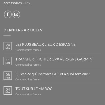
accessoires GPS.
DERNIERS ARTICLES
LES PLUS BEAUX LIEUX D’ESPAGNE
24
Mar
sur
Commentaires fermés
LES
PLUS
TRANSFERT FICHIER GPX VERS GPS GARMIN
11
BEAUX
Mar
sur
Commentaires fermés
LIEUX
TRANSFERT
D’ESPAGNE
FICHIER
Qu’est-ce qu’une trace GPS et à quoi sert-elle ?
08
GPX
Mar
sur
Commentaires fermés
VERS
Qu’est-
GPS
ce
TOUT SUR LE MAROC
GARMIN
04
qu’une
Mar
sur
Commentaires fermés
trace
TOUT
GPS
SUR
et