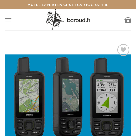
Passer
VOTRE EXPERT EN GPS ET CARTOGRAPHIE
au
contenu
Ajouter
à la liste
de
souhaits