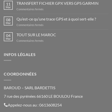
PLUS
TRANSFERT FICHIER GPX VERS GPS GARMIN
11
BEAUX
Mar
sur
Commentaires fermés
LIEUX
TRANSFERT
D’ESPAGNE
FICHIER
Qu’est-ce qu’une trace GPS et à quoi sert-elle ?
08
GPX
Mar
sur
Commentaires fermés
VERS
Qu’est-
GPS
ce
TOUT SUR LE MAROC
GARMIN
04
qu’une
Mar
sur
Commentaires fermés
trace
TOUT
GPS
SUR
et
LE
INFOS LÉGALES
à
MAROC
quoi
sert-
elle
?
COORDONNÉES
BAROUD – SARL BARDETTIS
7 rue des pyrénées 66160 LE BOULOU France
Appelez-nous au : 0613608254