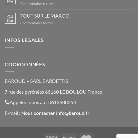
Mar
sur
Commentaires fermés
VERS
Qu’est-
GPS
ce
TOUT SUR LE MAROC
GARMIN
04
qu’une
Mar
sur
Commentaires fermés
trace
TOUT
GPS
SUR
et
LE
INFOS LÉGALES
à
MAROC
quoi
sert-
elle
?
COORDONNÉES
BAROUD – SARL BARDETTIS
7 rue des pyrénées 66160 LE BOULOU France
Appelez-nous au : 0613608254
E-mail :
Nous contacte
r
info@baroud.fr