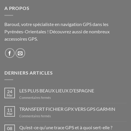
A PROPOS
Baroud, votre spécialiste en navigation GPS dans les
Pyrénées-Orientales ! Découvrez aussi de nombreux
accessoires GPS.
DERNIERS ARTICLES
LES PLUS BEAUX LIEUX D’ESPAGNE
24
Mar
sur
Commentaires fermés
LES
PLUS
TRANSFERT FICHIER GPX VERS GPS GARMIN
11
BEAUX
Mar
sur
Commentaires fermés
LIEUX
TRANSFERT
D’ESPAGNE
FICHIER
Qu’est-ce qu’une trace GPS et à quoi sert-elle ?
08
GPX