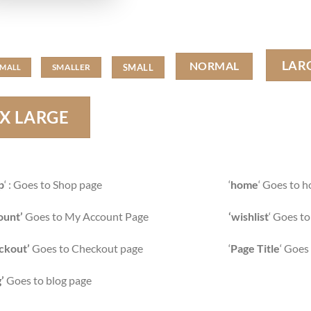
LAR
NORMAL
SMALL
SMALLER
SMALL
X LARGE
p
‘ : Goes to Shop page
‘
home
‘ Goes to 
ount’
Goes to My Account Page
‘wishlist
‘ Goes to
ckout’
Goes to Checkout page
‘
Page Title
‘ Goes 
’
Goes to blog page