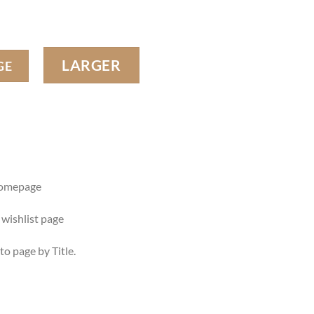
LARGER
GE
homepage
 wishlist page
to page by Title.