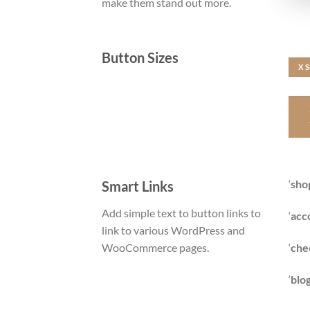
make them stand out more.
Button Sizes
X 
‘
sho
Smart Links
Add simple text to button links to
‘
acc
link to various WordPress and
‘
che
WooCommerce pages.
‘
blog