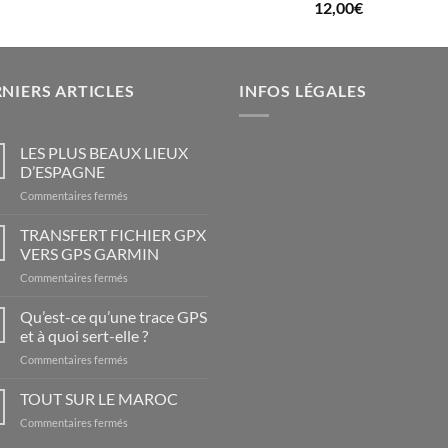
12,00
€
NIERS ARTICLES
INFOS LÉGALES
LES PLUS BEAUX LIEUX
D’ESPAGNE
sur
Commentaires fermés
LES
PLUS
TRANSFERT FICHIER GPX
BEAUX
VERS GPS GARMIN
LIEUX
sur
Commentaires fermés
D’ESPAGNE
TRANSFERT
FICHIER
Qu’est-ce qu’une trace GPS
GPX
et à quoi sert-elle ?
VERS
sur
Commentaires fermés
GPS
Qu’est-
GARMIN
ce
TOUT SUR LE MAROC
qu’une
sur
Commentaires fermés
trace
TOUT
GPS