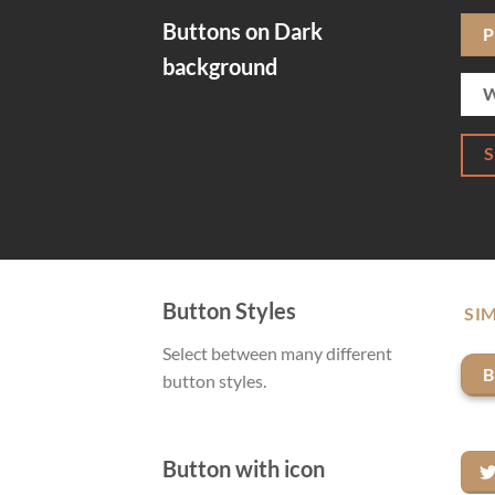
Buttons on Dark
P
background
W
Button Styles
SIM
Select between many different
B
button styles.
Button with icon