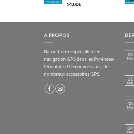
14,00
€
A PROPOS
DER
Baroud, votre spécialiste en
24
navigation GPS dans les Pyrénées-
Mar
Orientales ! Découvrez aussi de
nombreux accessoires GPS.
11
Mar
08
Mar
04
Mar