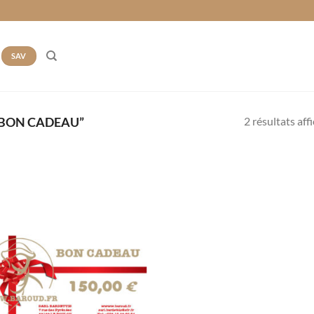
SAV
2 résultats aff
“BON CADEAU”
Ajouter
à la liste
de
souhaits