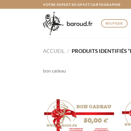
Passer
VOTRE EXPERT EN GPS ET CARTOGRAPHIE
au
contenu
BOUTIQUE
ACCUEIL
/
PRODUITS IDENTIFIÉS 
bon cadeau
Ajouter
à la liste
de
souhaits