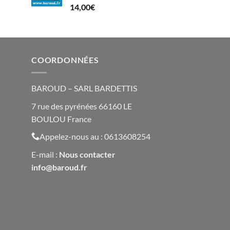
14,00
€
COORDONNÉES
BAROUD – SARL BARDETTIS
7 rue des pyrénées 66160 LE
BOULOU France
Appelez-nous au : 0613608254
E-mail :
Nous contacte
r
info@baroud.fr