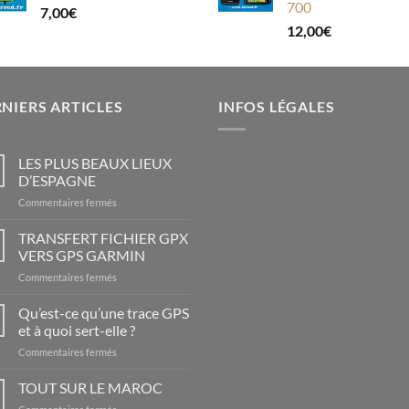
700
7,00
€
12,00
€
NIERS ARTICLES
INFOS LÉGALES
LES PLUS BEAUX LIEUX
D’ESPAGNE
sur
Commentaires fermés
LES
PLUS
TRANSFERT FICHIER GPX
BEAUX
VERS GPS GARMIN
LIEUX
sur
Commentaires fermés
D’ESPAGNE
TRANSFERT
FICHIER
Qu’est-ce qu’une trace GPS
GPX
et à quoi sert-elle ?
VERS
sur
Commentaires fermés
GPS
Qu’est-
GARMIN
ce
TOUT SUR LE MAROC
qu’une
sur