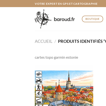
Passer
VOTRE EXPERT EN GPS ET CARTOGRAPHIE
au
contenu
BOUTIQUE
ACCUEIL
/
PRODUITS IDENTIFIÉS 
cartes topo garmin estonie
Ajouter
à la liste
de
souhaits