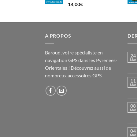
14,00
€
A PROPOS
DER
Baroud, votre spécialiste en
24
navigation GPS dans les Pyrénées-
Mar
Orientales ! Découvrez aussi de
nombreux accessoires GPS.
11
Mar
08
Mar
04
Mar