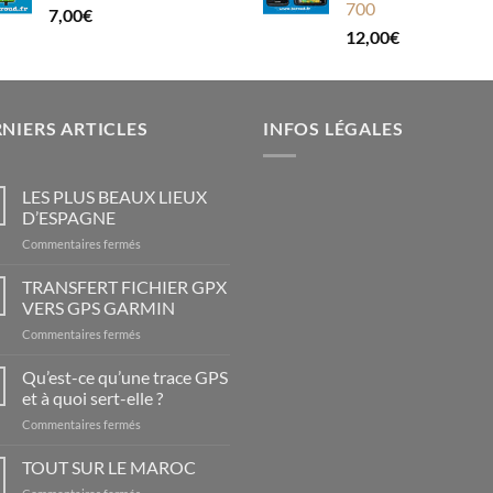
700
7,00
€
12,00
€
NIERS ARTICLES
INFOS LÉGALES
LES PLUS BEAUX LIEUX
D’ESPAGNE
sur
Commentaires fermés
LES
PLUS
TRANSFERT FICHIER GPX
BEAUX
VERS GPS GARMIN
LIEUX
sur
Commentaires fermés
D’ESPAGNE
TRANSFERT
FICHIER
Qu’est-ce qu’une trace GPS
GPX
et à quoi sert-elle ?
VERS
sur
Commentaires fermés
GPS
Qu’est-
GARMIN
ce
TOUT SUR LE MAROC
qu’une
sur