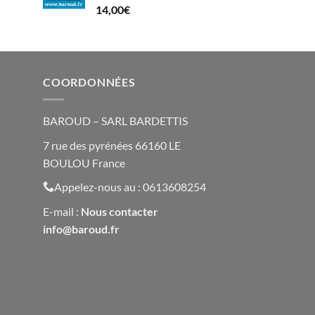
14,00
€
COORDONNÉES
BAROUD – SARL BARDETTIS
7 rue des pyrénées 66160 LE
BOULOU France
Appelez-nous au : 0613608254
E-mail :
Nous contacte
r
info@baroud.fr