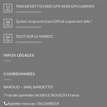
LES
PLUS
TRANSFERT FICHIER GPX VERS GPS GARMIN
11
BEAUX
Mar
sur
Commentaires fermés
LIEUX
TRANSFERT
D’ESPAGNE
FICHIER
Qu’est-ce qu’une trace GPS et à quoi sert-elle ?
08
GPX
Mar
sur
Commentaires fermés
VERS
Qu’est-
GPS
ce
TOUT SUR LE MAROC
GARMIN
04
qu’une
Mar
sur
Commentaires fermés
trace
TOUT
GPS
SUR
et
LE
INFOS LÉGALES
à
MAROC
quoi
sert-
elle
?
COORDONNÉES
BAROUD – SARL BARDETTIS
7 rue des pyrénées 66160 LE BOULOU France
Appelez-nous au : 0613608254