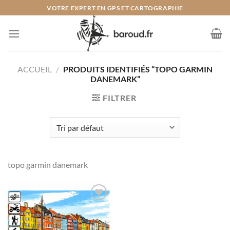
Passer
VOTRE EXPERT EN GPS ET CARTOGRAPHIE
au
contenu
ACCUEIL
/
PRODUITS IDENTIFIÉS “TOPO GARMIN
DANEMARK”
FILTRER
topo garmin danemark
Ajouter
à la liste
de
souhaits