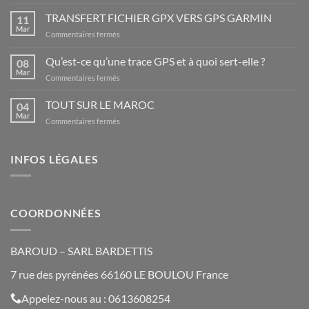
LES
PLUS
TRANSFERT FICHIER GPX VERS GPS GARMIN
11
BEAUX
Mar
sur
Commentaires fermés
LIEUX
TRANSFERT
D’ESPAGNE
FICHIER
Qu’est-ce qu’une trace GPS et à quoi sert-elle ?
08
GPX
Mar
sur
Commentaires fermés
VERS
Qu’est-
GPS
ce
TOUT SUR LE MAROC
GARMIN
04
qu’une
Mar
sur
Commentaires fermés
trace
TOUT
GPS
SUR
et
LE
INFOS LÉGALES
à
MAROC
quoi
sert-
elle
?
COORDONNÉES
BAROUD – SARL BARDETTIS
7 rue des pyrénées 66160 LE BOULOU France
Appelez-nous au : 0613608254