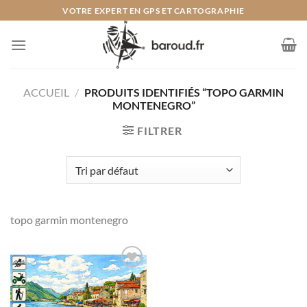
Passer
VOTRE EXPERT EN GPS ET CARTOGRAPHIE
au
contenu
ACCUEIL
/
PRODUITS IDENTIFIÉS “TOPO GARMIN
MONTENEGRO”
FILTRER
topo garmin montenegro
Ajouter
à la liste
de
souhaits