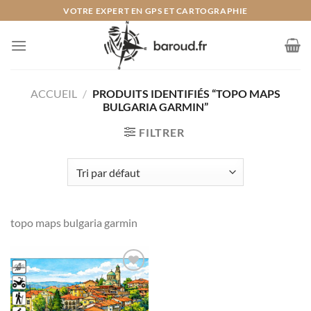
Passer
VOTRE EXPERT EN GPS ET CARTOGRAPHIE
au
contenu
ACCUEIL
/
PRODUITS IDENTIFIÉS “TOPO MAPS
BULGARIA GARMIN”
FILTRER
topo maps bulgaria garmin
Ajouter
à la liste
de
souhaits