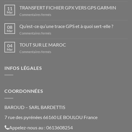
LES
PLUS
TRANSFERT FICHIER GPX VERS GPS GARMIN
11
BEAUX
Mar
sur
Commentaires fermés
LIEUX
TRANSFERT
D’ESPAGNE
FICHIER
Qu’est-ce qu’une trace GPS et à quoi sert-elle ?
08
GPX
Mar
sur
Commentaires fermés
VERS
Qu’est-
GPS
ce
TOUT SUR LE MAROC
GARMIN
04
qu’une
Mar
sur
Commentaires fermés
trace
TOUT
GPS
SUR
et
LE
INFOS LÉGALES
à
MAROC
quoi
sert-
elle
?
COORDONNÉES
BAROUD – SARL BARDETTIS
7 rue des pyrénées 66160 LE BOULOU France
Appelez-nous au : 0613608254