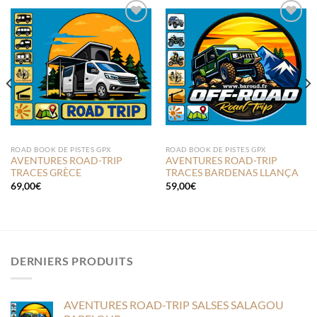
Ajouter
Ajouter
à la liste
à la liste
de
de
souhaits
souhaits
ROAD BOOK DE PISTES GPX
ROAD BOOK DE PISTES GPX
AVENTURES ROAD-TRIP
AVENTURES ROAD-TRIP
TRACES GRÈCE
TRACES BARDENAS LLANÇA
69,00
€
59,00
€
DERNIERS PRODUITS
AVENTURES ROAD-TRIP SALSES SALAGOU