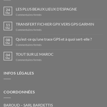
LES PLUS BEAUX LIEUX D’ESPAGNE
24
Mar
sur
Commentaires fermés
LES
PLUS
TRANSFERT FICHIER GPX VERS GPS GARMIN
11
BEAUX
Mar
sur
Commentaires fermés
LIEUX
TRANSFERT
D’ESPAGNE
FICHIER
Qu’est-ce qu’une trace GPS et à quoi sert-elle ?
08
GPX
Mar
sur
Commentaires fermés
VERS
Qu’est-
GPS
ce
TOUT SUR LE MAROC
GARMIN
04
qu’une
Mar
sur
Commentaires fermés
trace
TOUT
GPS
SUR
et
LE
INFOS LÉGALES
à
MAROC
quoi
sert-
elle
?
COORDONNÉES
BAROUD – SARL BARDETTIS