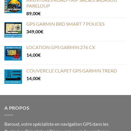
PARELOUP
89,00
€
GPS GARMIN BRD SMART 7 POUCES
349,00
€
LOCATION GPS GARMIN 276 CX
14,00
€
COUVERCLE CLAPET GPS GARMIN TREAD
14,00
€
A PROPOS
Baroud, votre spécialiste en navigation GPS dans les