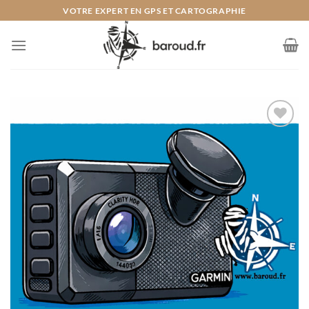
Passer
VOTRE EXPERT EN GPS ET CARTOGRAPHIE
au
contenu
Ajouter
à la liste
de
souhaits