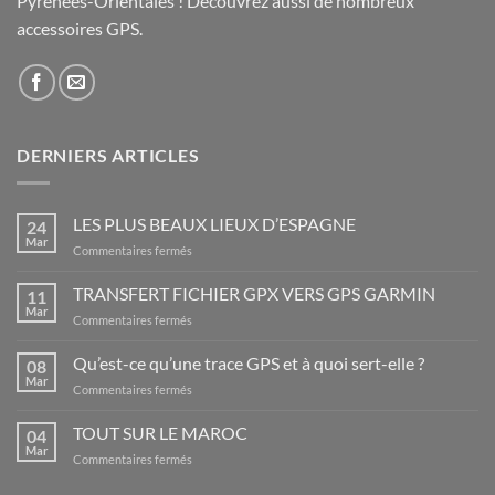
Pyrénées-Orientales ! Découvrez aussi de nombreux
accessoires GPS.
DERNIERS ARTICLES
LES PLUS BEAUX LIEUX D’ESPAGNE
24
Mar
sur
Commentaires fermés
LES
PLUS
TRANSFERT FICHIER GPX VERS GPS GARMIN
11
BEAUX
Mar
sur
Commentaires fermés
LIEUX
TRANSFERT
D’ESPAGNE
FICHIER
Qu’est-ce qu’une trace GPS et à quoi sert-elle ?
08
GPX
Mar
sur
Commentaires fermés
VERS
Qu’est-
GPS
ce
TOUT SUR LE MAROC
GARMIN
04
qu’une
Mar
sur
Commentaires fermés
trace
TOUT
GPS