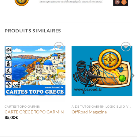
PRODUITS SIMILAIRES
Ajouter
Ajouter
à la liste
à la liste
de
de
souhaits
souhaits
CARTES TOPO GARMIN
AIDE TUTOS GARMIN LOGICIELS DIVERS
CARTE GRECE TOPO GARMIN
OffRoad Magazine
85,00
€