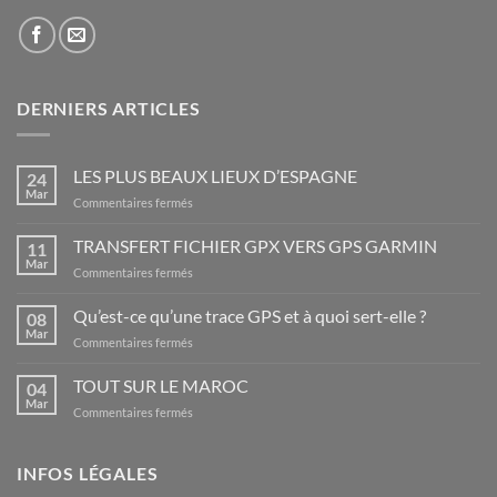
DERNIERS ARTICLES
LES PLUS BEAUX LIEUX D’ESPAGNE
24
Mar
sur
Commentaires fermés
LES
PLUS
TRANSFERT FICHIER GPX VERS GPS GARMIN
11
BEAUX
Mar
sur
Commentaires fermés
LIEUX
TRANSFERT
D’ESPAGNE
FICHIER
Qu’est-ce qu’une trace GPS et à quoi sert-elle ?
08
GPX
Mar
sur
Commentaires fermés
VERS
Qu’est-
GPS
ce
TOUT SUR LE MAROC
GARMIN
04
qu’une
Mar
sur
Commentaires fermés
trace
TOUT
GPS
SUR
et
LE
INFOS LÉGALES
à
MAROC
quoi