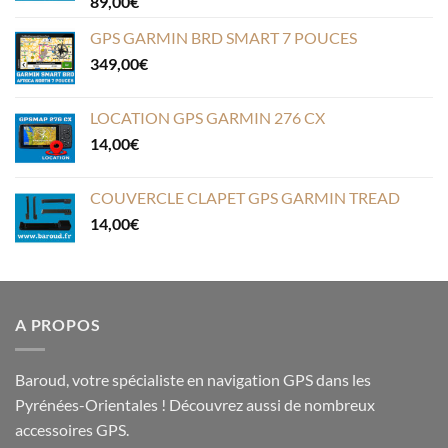
89,00
€
GPS GARMIN BRD SMART 7 POUCES
349,00
€
LOCATION GPS GARMIN 276 CX
14,00
€
COUVERCLE CLAPET GPS GARMIN TREAD
14,00
€
A PROPOS
Baroud, votre spécialiste en navigation GPS dans les
Pyrénées-Orientales ! Découvrez aussi de nombreux
accessoires GPS.