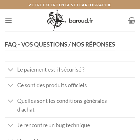
Passer
VOTRE EXPERT EN GPS ET CARTOGRAPHIE
au
contenu
FAQ - VOS QUESTIONS / NOS RÉPONSES
Le paiement est-il sécurisé ?
Ce sont des produits officiels
Quelles sont les conditions générales
d'achat
Je rencontre un bug technique