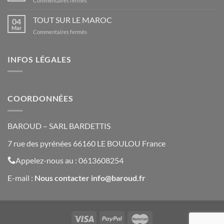
Commentaires fermés
VERS
Qu’est-
GPS
ce
TOUT SUR LE MAROC
GARMIN
04
qu’une
Mar
sur
Commentaires fermés
trace
TOUT
GPS
SUR
et
LE
INFOS LÉGALES
à
MAROC
quoi
sert-
elle
?
COORDONNÉES
BAROUD – SARL BARDETTIS
7 rue des pyrénées 66160 LE BOULOU France
Appelez-nous au : 0613608254
E-mail :
Nous contacte
r
info@baroud.fr