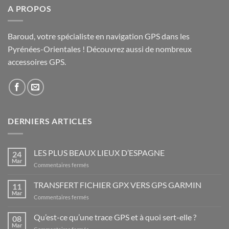
A PROPOS
Baroud, votre spécialiste en navigation GPS dans les
Pyrénées-Orientales ! Découvrez aussi de nombreux
accessoires GPS.
DERNIERS ARTICLES
LES PLUS BEAUX LIEUX D’ESPAGNE
24
Mar
sur
Commentaires fermés
LES
PLUS
TRANSFERT FICHIER GPX VERS GPS GARMIN
11
BEAUX
Mar
sur
Commentaires fermés
LIEUX
TRANSFERT
D’ESPAGNE
FICHIER
Qu’est-ce qu’une trace GPS et à quoi sert-elle ?
08
GPX
Mar
sur