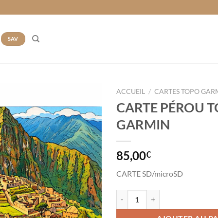
SAV
ACCUEIL
/
CARTES TOPO GAR
CARTE PÉROU 
Ajouter
GARMIN
à la liste
de
souhaits
85,00
€
CARTE SD/microSD
quantité de CARTE PÉROU TOP