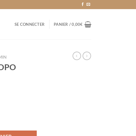
SE CONNECTER
PANIER /
0,00
€
MIN
TOPO
O GARMIN