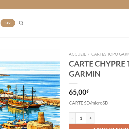
SAV
ACCUEIL
/
CARTES TOPO GAR
CARTE CHYPRE
Ajouter
GARMIN
à la liste
de
souhaits
65,00
€
CARTE SD/microSD
quantité de CARTE CHYPRE TO