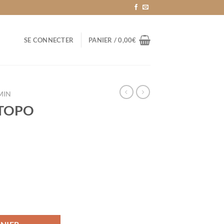
SE CONNECTER
PANIER /
0,00
€
MIN
 TOPO
PO GARMIN