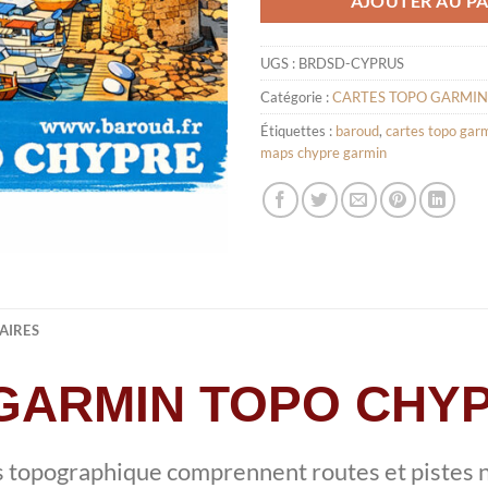
AJOUTER AU PA
UGS :
BRDSD-CYPRUS
Catégorie :
CARTES TOPO GARMIN
Étiquettes :
baroud
,
cartes topo gar
maps chypre garmin
AIRES
GARMIN TOPO CHYP
s topographique comprennent routes et pistes n