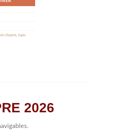
NIER
min chypre
,
topo
RE 2026
avigables.