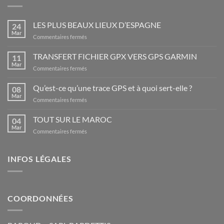
LES PLUS BEAUX LIEUX D’ESPAGNE
24
Mar
sur
Commentaires fermés
LES
PLUS
TRANSFERT FICHIER GPX VERS GPS GARMIN
11
BEAUX
Mar
sur
Commentaires fermés
LIEUX
TRANSFERT
D’ESPAGNE
FICHIER
Qu’est-ce qu’une trace GPS et à quoi sert-elle ?
08
GPX
Mar
sur
Commentaires fermés
VERS
Qu’est-
GPS
ce
TOUT SUR LE MAROC
GARMIN
04
qu’une
Mar
sur
Commentaires fermés
trace
TOUT
GPS
SUR
et
LE
INFOS LÉGALES
à
MAROC
quoi
sert-
elle
?
COORDONNÉES