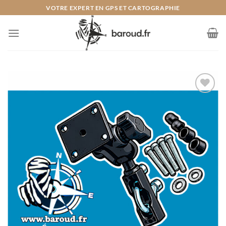
Passer
VOTRE EXPERT EN GPS ET CARTOGRAPHIE
au
contenu
Ajouter
à la liste
de
souhaits