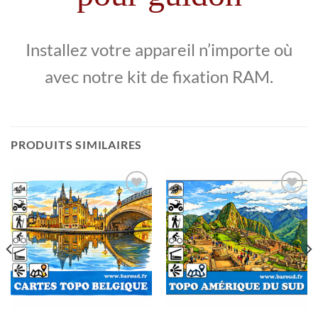
Installez votre appareil n’importe où
avec notre kit de fixation RAM.
PRODUITS SIMILAIRES
Ajouter
Ajouter
à la liste
à la liste
de
de
souhaits
souhaits