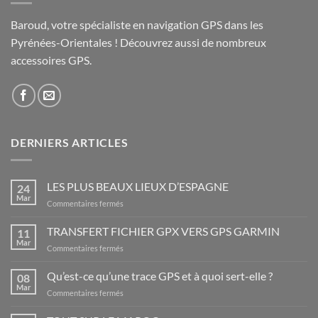
Baroud, votre spécialiste en navigation GPS dans les
Pyrénées-Orientales ! Découvrez aussi de nombreux
accessoires GPS.
DERNIERS ARTICLES
LES PLUS BEAUX LIEUX D’ESPAGNE
24
Mar
sur
Commentaires fermés
LES
PLUS
TRANSFERT FICHIER GPX VERS GPS GARMIN
11
BEAUX
Mar
sur
Commentaires fermés
LIEUX
TRANSFERT
D’ESPAGNE
FICHIER
Qu’est-ce qu’une trace GPS et à quoi sert-elle ?
08
GPX
Mar
sur
Commentaires fermés
VERS
Qu’est-
GPS
ce